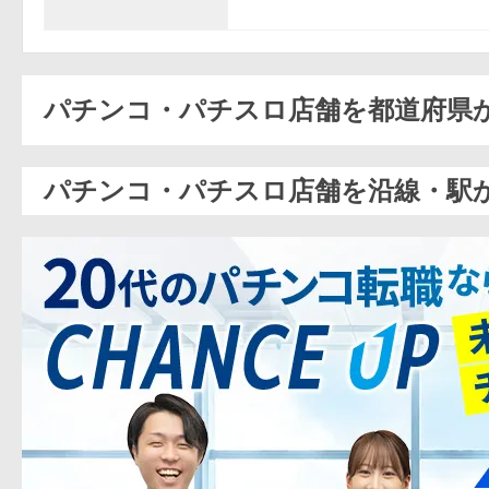
パチンコ・パチスロ店舗を都道府県
パチンコ・パチスロ店舗を沿線・駅