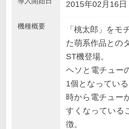
導入開始日
2015年02月16
機種概要
「桃太郎」をモ
た萌系作品との
ST機登場。
ヘソと電チュー
1個となってい
時から電チュー
すくなっている
徴。