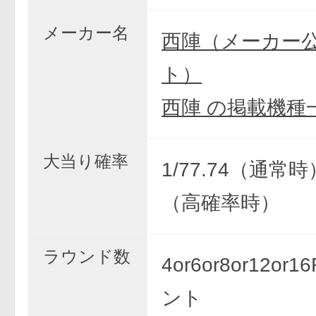
メーカー名
西陣（メーカー
ト）
西陣 の掲載機種
大当り確率
1/77.74（通常時）
（高確率時）
ラウンド数
4or6or8or12or
ント