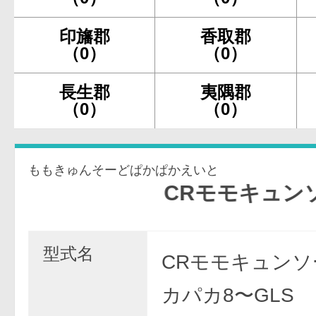
印旛郡
香取郡
（0）
（0）
長生郡
夷隅郡
（0）
（0）
ももきゅんそーどぱかぱかえいと
CRモモキュンソード〜
型式名
CRモモキュンソ
カパカ8〜GLS