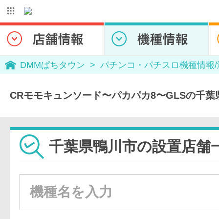
DMMぱちタウン
パチンコ・パチスロ機種情報
CRモモキュンソード〜パカパカ8〜GLSの千
千葉県鴨川市の設置店舗