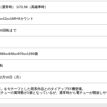
74（通常時） 1/72.58（高確率時）
8or12or16R×9カウント
／50回転まで
480or640or970or1290個
回転
02月16日（月）
郎」をモチーフとした萌系作品とのタイアップST機登場。
電チューの賞球数が1個となっているが、通常時から電チューが開放しや