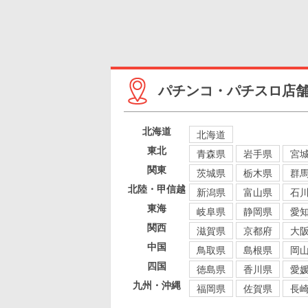
パチンコ・パチスロ店
北海道
北海道
東北
青森県
岩手県
宮
関東
茨城県
栃木県
群
北陸・甲信越
新潟県
富山県
石
東海
岐阜県
静岡県
愛
関西
滋賀県
京都府
大
中国
鳥取県
島根県
岡
四国
徳島県
香川県
愛
九州・沖縄
福岡県
佐賀県
長