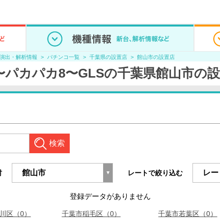
/演出・解析情報
パチンコ一覧
千葉県の設置店
館山市の設置店
〜パカパカ8〜GLSの千葉県館山市の
検索
村
レートで絞り込む
登録データがありません
川区（0）
千葉市稲毛区（0）
千葉市若葉区（0）