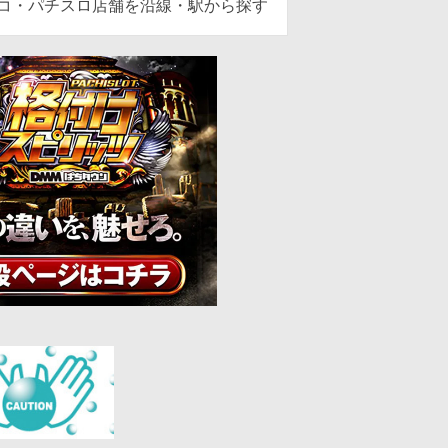
ンコ・パチスロ店舗を沿線・駅から探す