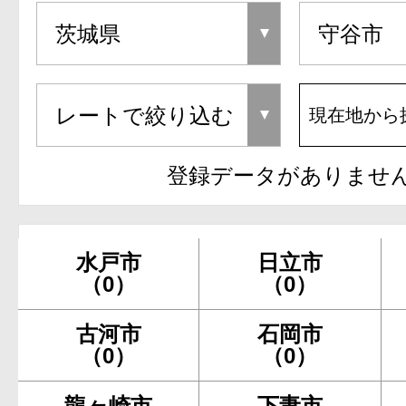
現在地から
登録データがありませ
水戸市
日立市
（0）
（0）
古河市
石岡市
（0）
（0）
龍ヶ崎市
下妻市