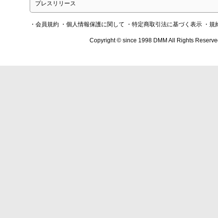
プレスリリース
・会員規約
・個人情報保護に関して
・特定商取引法に基づく表示
・規
Copyright © since 1998 DMM All Rights Reserve