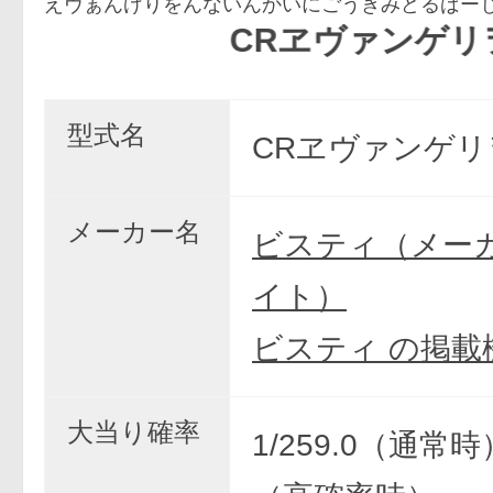
えヴぁんげりをんないんかいにごうきみどるばー
CRヱヴァンゲリヲン9 改
型式名
CRヱヴァンゲリ
メーカー名
ビスティ（メー
イト）
ビスティ の掲載
大当り確率
1/259.0（通常時）