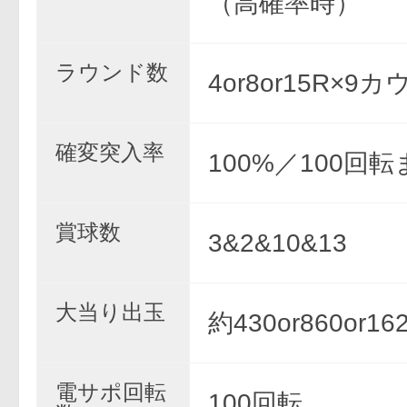
（高確率時）
ラウンド数
4or8or15R×9
確変突入率
100%／100回
賞球数
3&2&10&13
大当り出玉
約430or860or16
電サポ回転
100回転