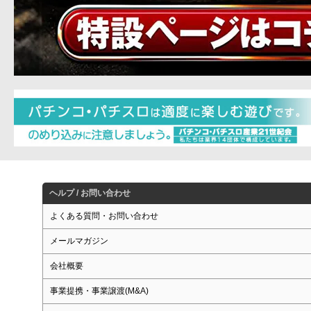
ヘルプ / お問い合わせ
よくある質問・お問い合わせ
メールマガジン
会社概要
事業提携・事業譲渡(M&A)