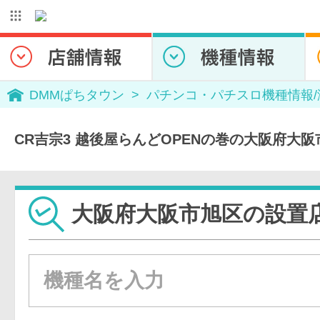
DMMぱちタウン
パチンコ・パチスロ機種情報
CR吉宗3 越後屋らんどOPENの巻の大阪府大
大阪府大阪市旭区の設置