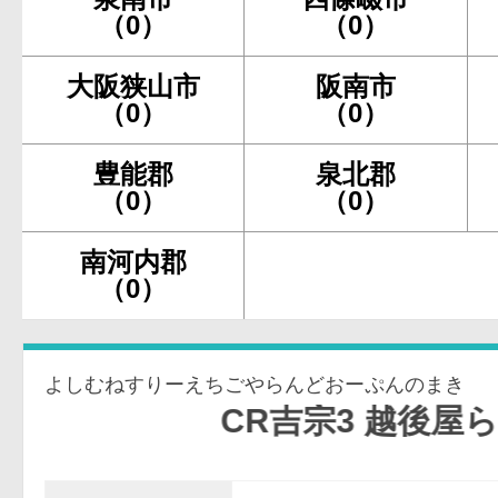
（0）
（0）
大阪狭山市
阪南市
（0）
（0）
豊能郡
泉北郡
（0）
（0）
南河内郡
（0）
よしむねすりーえちごやらんどおーぷんのまき
CR吉宗3 越後屋らんどO