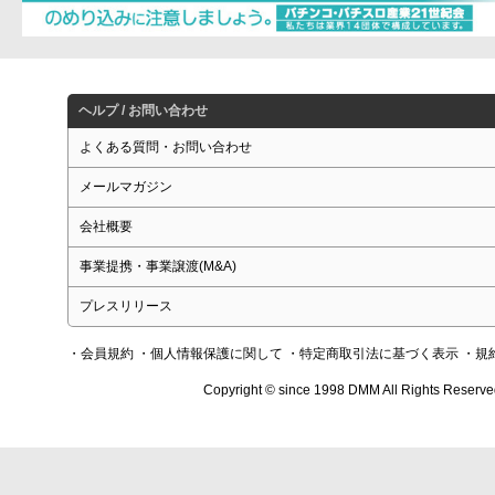
ヘルプ / お問い合わせ
よくある質問・お問い合わせ
メールマガジン
会社概要
事業提携・事業譲渡(M&A)
プレスリリース
・会員規約
・個人情報保護に関して
・特定商取引法に基づく表示
・規
Copyright © since 1998 DMM All Rights Reserve