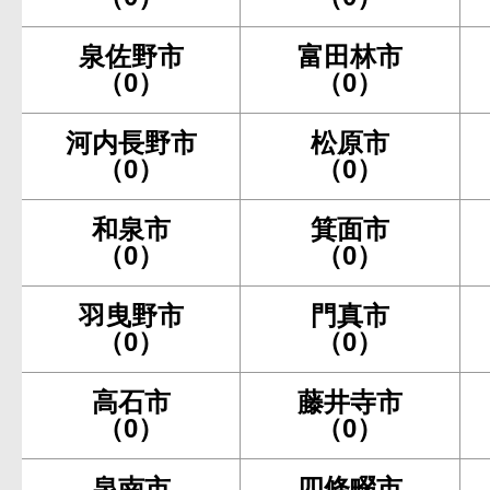
泉佐野市
富田林市
（0）
（0）
河内長野市
松原市
（0）
（0）
和泉市
箕面市
（0）
（0）
羽曳野市
門真市
（0）
（0）
高石市
藤井寺市
（0）
（0）
泉南市
四條畷市