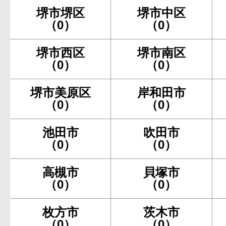
堺市堺区
堺市中区
（0）
（0）
堺市西区
堺市南区
（0）
（0）
堺市美原区
岸和田市
（0）
（0）
池田市
吹田市
（0）
（0）
高槻市
貝塚市
（0）
（0）
枚方市
茨木市
（0）
（0）