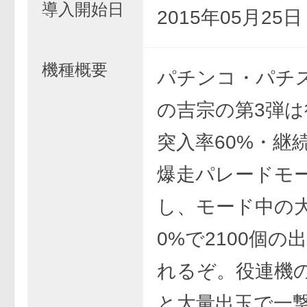
導入開始日
2015年05月25
機種概要
パチンコ・パチ
の吉宗の第3弾は
突入率60%・継続
爆走パレードモ
し、モード中の
0%で2100個の
れるぞ。役連機
と大量出玉で一