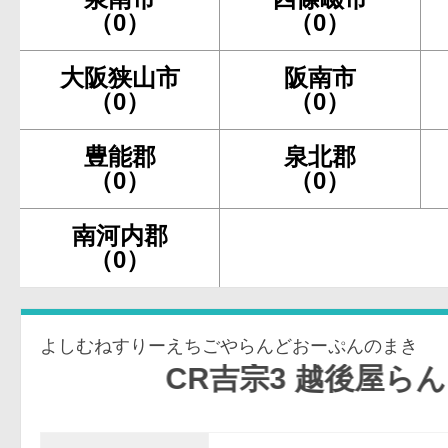
（0）
（0）
大阪狭山市
阪南市
（0）
（0）
豊能郡
泉北郡
（0）
（0）
南河内郡
（0）
よしむねすりーえちごやらんどおーぷんのまき
CR吉宗3 越後屋らんどOP