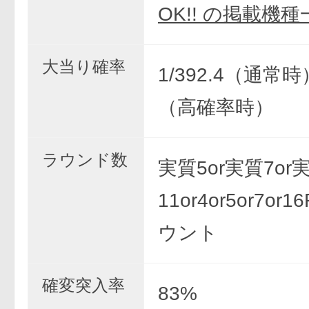
OK!! の掲載機種
大当り確率
1/392.4（通常時）
（高確率時）
ラウンド数
実質5or実質7or
11or4or5or7or1
ウント
確変突入率
83%