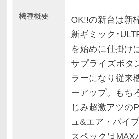
機種概要
OK!!の新台は新
新ギミック･ULT
を始めに仕掛け
サプライズボタ
ラーになり従来
ーアップ。もち
じみ超激アツのP
ュ&エア・バイ
スペックはMAX