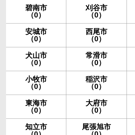
碧南市
刈谷市
（0）
（0）
安城市
西尾市
（0）
（0）
犬山市
常滑市
（0）
（0）
小牧市
稲沢市
（0）
（0）
東海市
大府市
（0）
（0）
知立市
尾張旭市
（0）
（0）