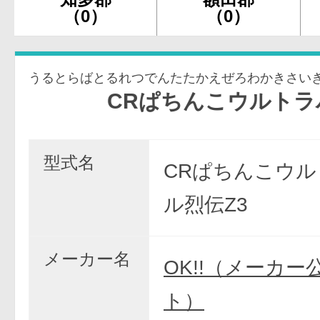
（0）
（0）
うるとらばとるれつでんたたかえぜろわかきさい
CRぱちんこウルトラバトル烈伝
型式名
CRぱちんこウ
ル烈伝Z3
メーカー名
OK!!（メーカー
ト）