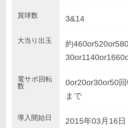
賞球数
3&14
大当り出玉
約460or520or580
30or1140or1660
電サポ回転
0or20or30or5
数
まで
導入開始日
2015年03月16