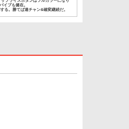
で、サプライズボタンはフルカラーになり
・バイブも健在。
開する。勝てば連チャン&確変継続だ。