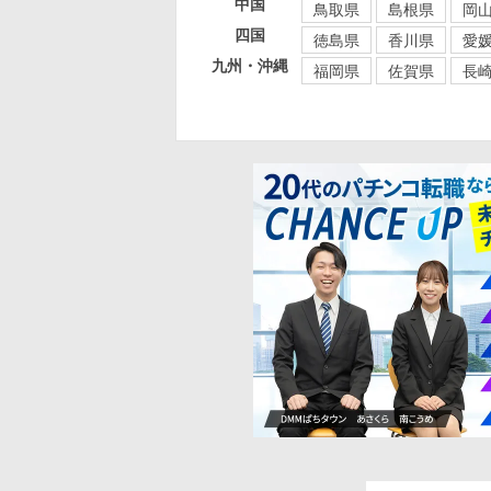
中国
鳥取県
島根県
岡
四国
徳島県
香川県
愛
九州・沖縄
福岡県
佐賀県
長