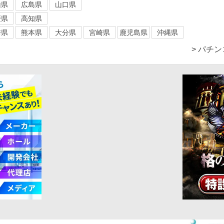
山県
広島県
山口県
媛県
高知県
崎県
熊本県
大分県
宮崎県
鹿児島県
沖縄県
> パチ