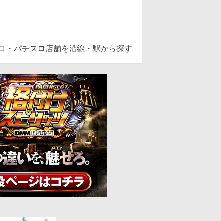
ンコ・パチスロ店舗を沿線・駅から探す