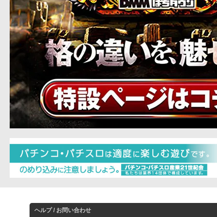
ヘルプ / お問い合わせ