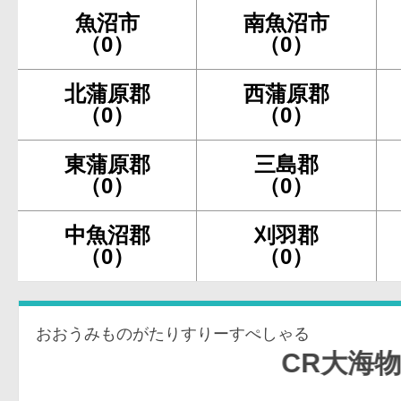
魚沼市
南魚沼市
（0）
（0）
北蒲原郡
西蒲原郡
（0）
（0）
東蒲原郡
三島郡
（0）
（0）
中魚沼郡
刈羽郡
（0）
（0）
おおうみものがたりすりーすぺしゃる
CR大海物語3