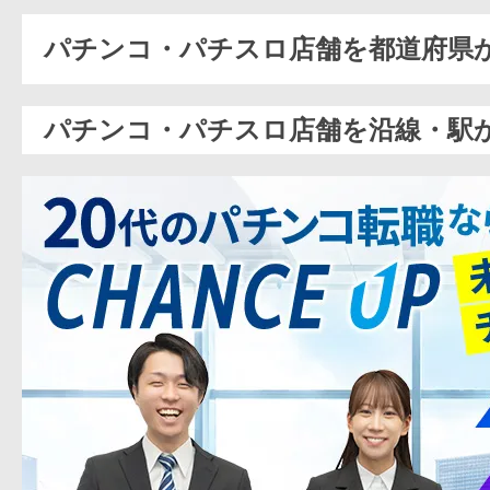
パチンコ・パチスロ店舗を都道府県
パチンコ・パチスロ店舗を沿線・駅