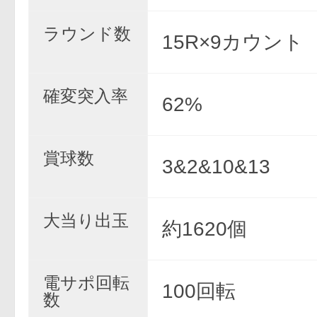
ラウンド数
15R×9カウント
確変突入率
62%
賞球数
3&2&10&13
大当り出玉
約1620個
電サポ回転
100回転
数