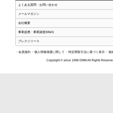
よくある質問・お問い合わせ
メールマガジン
会社概要
事業提携・事業譲渡(M&A)
プレスリリース
・会員規約
・個人情報保護に関して
・特定商取引法に基づく表示
・規
Copyright © since 1998 DMM All Rights Reserve