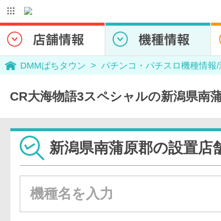
DMMぱちタウン
パチンコ・パチスロ機種情報
CR大海物語3スペシャルの新潟県南
新潟県南蒲原郡の設置店