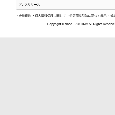
プレスリリース
・会員規約
・個人情報保護に関して
・特定商取引法に基づく表示
・規
Copyright © since 1998 DMM All Rights Reserve