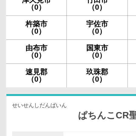
（0）
（0）
杵築市
宇佐市
（0）
（0）
由布市
国東市
（0）
（0）
速見郡
玖珠郡
（0）
（0）
せいせんしだんばいん
ぱちんこCR聖戦士ダ