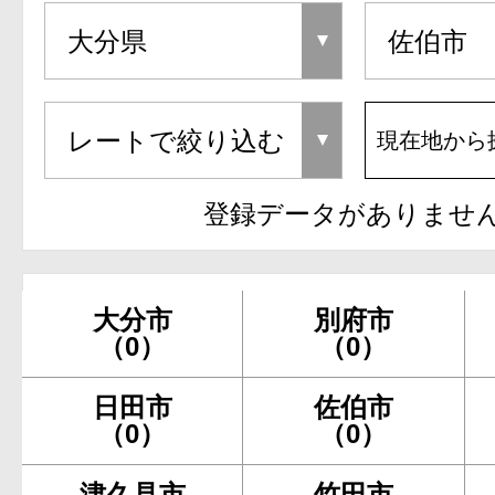
現在地から
登録データがありませ
大分市
別府市
（0）
（0）
日田市
佐伯市
（0）
（0）
津久見市
竹田市