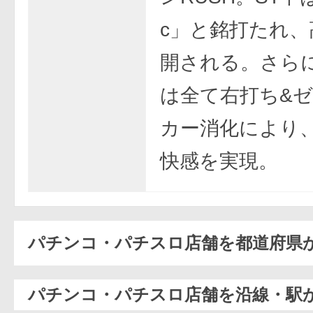
c」と銘打たれ、
開される。さら
は全て右打ち&
カー消化により
快感を実現。
パチンコ・パチスロ店舗を都道府県
パチンコ・パチスロ店舗を沿線・駅