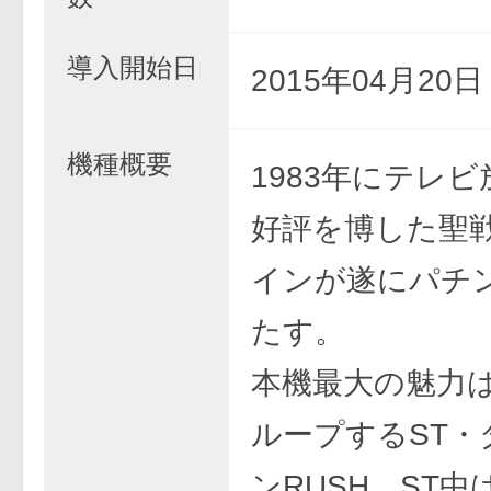
導入開始日
2015年04月20
機種概要
1983年にテレ
好評を博した聖
インが遂にパチ
たす。
本機最大の魅力は
ループするST・
ンRUSH。ST中は