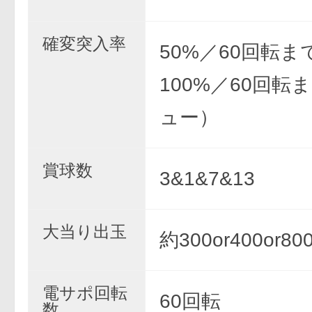
確変突入率
50%／60回転
100%／60回転
ュー）
賞球数
3&1&7&13
大当り出玉
約300or400or80
電サポ回転
60回転
数