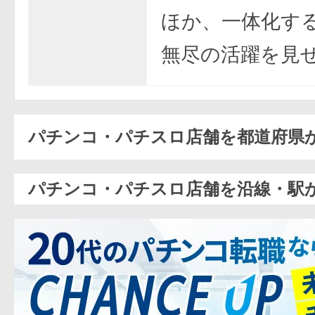
ほか、一体化す
無尽の活躍を見
パチンコ・パチスロ店舗を都道府県
パチンコ・パチスロ店舗を沿線・駅