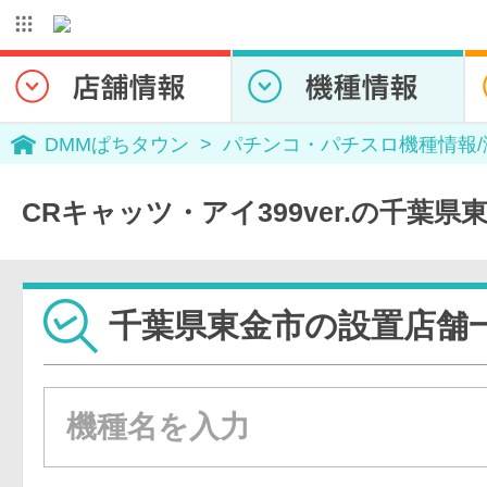
DMMぱちタウン
パチンコ・パチスロ機種情報
CRキャッツ・アイ399ver.の千葉
千葉県東金市の設置店舗