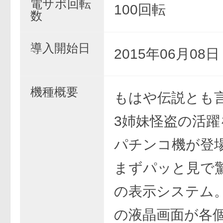
電サポ回転
100回転
数
導入開始日
2015年06月08
機種概要
もはや伝説とも
3姉妹怪盗の活躍
パチンコ機が登
まずパッと見で
の表示システム
の液晶画面が各