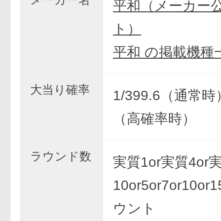
平和（メーカー
ト）
平和 の掲載機種
大当り確率
1/399.6（通常時）
（高確率時）
ラウンド数
実質1or実質4or
10or5or7or10or
ウント