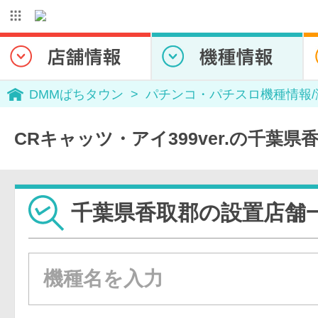
DMMぱちタウン
パチンコ・パチスロ機種情報
CRキャッツ・アイ399ver.の千葉
千葉県香取郡の設置店舗