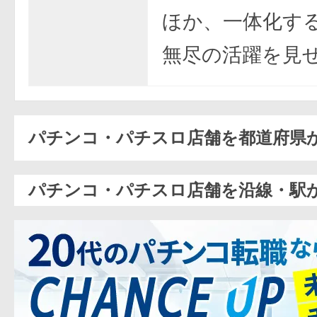
ほか、一体化す
無尽の活躍を見
パチンコ・パチスロ店舗を都道府県
パチンコ・パチスロ店舗を沿線・駅