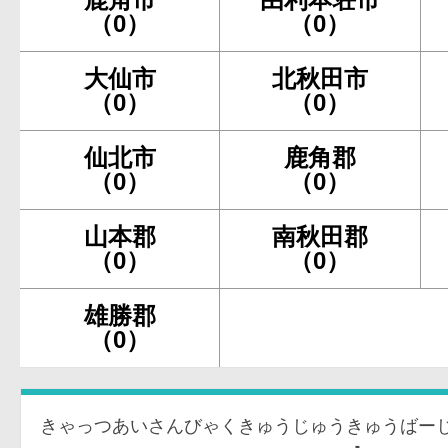
（0）
（0）
大仙市
北秋田市
（0）
（0）
仙北市
鹿角郡
（0）
（0）
山本郡
南秋田郡
（0）
（0）
雄勝郡
（0）
きゃっつあいさんびゃくきゅうじゅうきゅうばー