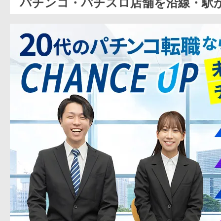
パチンコ・パチスロ店舗を沿線・駅