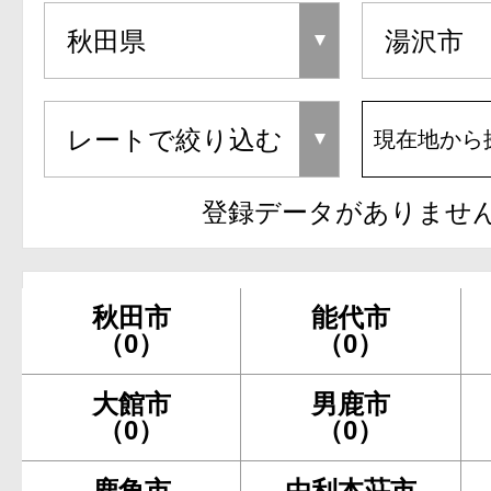
現在地から
登録データがありませ
秋田市
能代市
（0）
（0）
大館市
男鹿市
（0）
（0）
鹿角市
由利本荘市