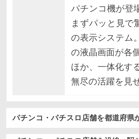
パチンコ機が登
まずパッと見で
の表示システム
の液晶画面が各
ほか、一体化す
無尽の活躍を見
パチンコ・パチスロ店舗を都道府県