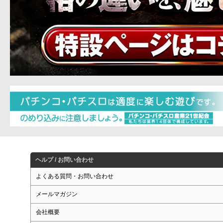
ヘルプ / お問い合わせ
よくある質問・お問い合わせ
メールマガジン
会社概要