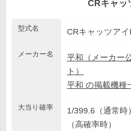
CRキャッツ・アイ
型式名
CRキャッツアイH
メーカー名
平和（メーカー
ト）
平和 の掲載機種
大当り確率
1/399.6（通常時）
（高確率時）