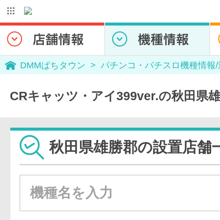
DMMぱちタウン
パチンコ・パチスロ機種情報
CRキャッツ・アイ399ver.の秋田
秋田県雄勝郡の設置店舗