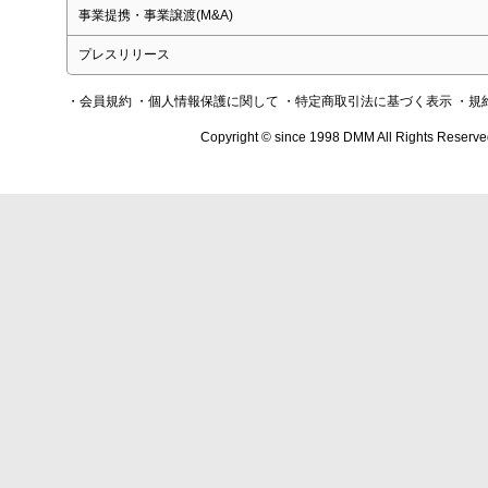
事業提携・事業譲渡(M&A)
プレスリリース
・会員規約
・個人情報保護に関して
・特定商取引法に基づく表示
・規
Copyright © since 1998 DMM All Rights Reserve