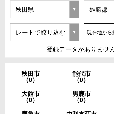
現在地から
登録データがありませ
秋田市
能代市
（0）
（0）
大館市
男鹿市
（0）
（0）
鹿角市
由利本荘市