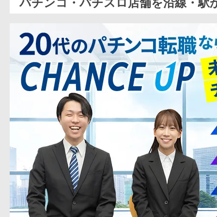
パチンコ・パチスロ店舗を沿線・駅