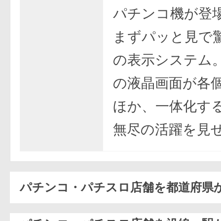
パチンコ機が登
まずパッと見で
の表示システム
の液晶画面が各
ほか、一体化す
無尽の活躍を見
パチンコ・パチスロ店舗を都道府県