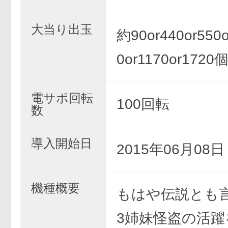
大当り出玉
約90or440or550o
0or1170or1720
電サポ回転
100回転
数
導入開始日
2015年06月08
機種概要
もはや伝説とも
3姉妹怪盗の活躍