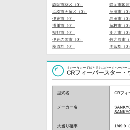
静岡市葵区（0）
静岡市駿河
浜松市天竜区（0）
沼津市（0
伊東市（0）
島田市（0
掛川市（0）
藤枝市（0
裾野市（0）
湖西市（0
伊豆の国市（0）
牧之原市（
榛原郡（0）
周智郡（0
すたーうぉーずばとるおぶだーすべーだー
CRフィーバースター・ウォーズ B
型式名
CRフィ
メーカー名
SANK
SANK
大当り確率
1/49.