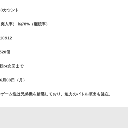
R×3カウント
（突入率） 約78%（継続率）
10&12
520個
回転or次回まで
06月08日（月）
なゲーム性は兄弟機を踏襲しており、迫力のバトル演出も健在。