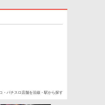
ンコ・パチスロ店舗を沿線・駅から探す