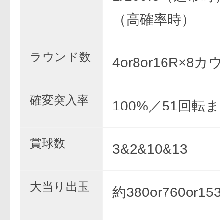
（高確率時）
ラウンド数
4or8or16R×8
確変突入率
100%／51回転
賞球数
3&2&10&13
大当り出玉
約380or760or15