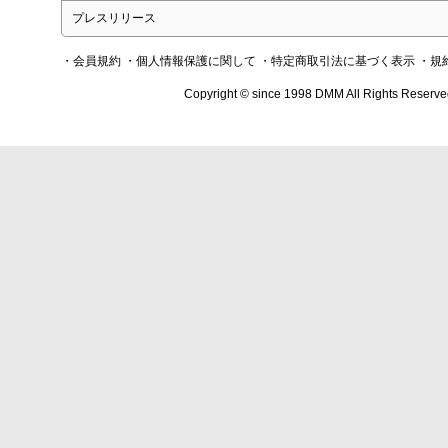
プレスリリース
・会員規約
・個人情報保護に関して
・特定商取引法に基づく表示
・規
Copyright © since 1998 DMM All Rights Reserve