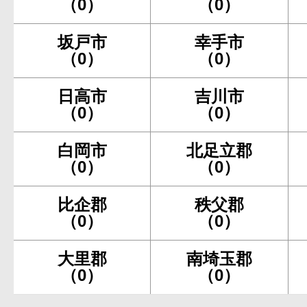
（0）
（0）
坂戸市
幸手市
（0）
（0）
日高市
吉川市
（0）
（0）
白岡市
北足立郡
（0）
（0）
比企郡
秩父郡
（0）
（0）
大里郡
南埼玉郡
（0）
（0）