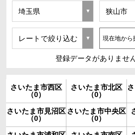
現在地から
登録データがありませ
さいたま市西区
さいたま市北区
さ
（0）
（0）
さいたま市見沼区
さいたま市中央区
（0）
（0）
さいたま市浦和区
さいたま市南区