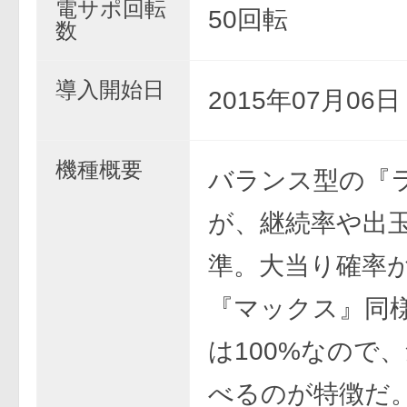
電サポ回転
50回転
数
導入開始日
2015年07月06
機種概要
バランス型の『
が、継続率や出
準。大当り確率
『マックス』同様
は100%なので
べるのが特徴だ