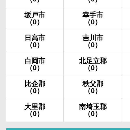
坂戸市
幸手市
（0）
（0）
日高市
吉川市
（0）
（0）
白岡市
北足立郡
（0）
（0）
比企郡
秩父郡
（0）
（0）
大里郡
南埼玉郡
（0）
（0）