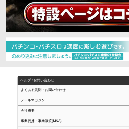
ヘルプ / お問い合わせ
よくある質問・お問い合わせ
メールマガジン
会社概要
事業提携・事業譲渡(M&A)