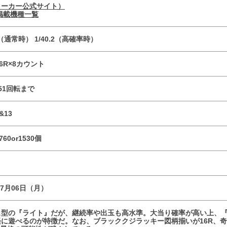
メーカー公式サイト）
掲載機種一覧
.8（通常時） 1/40.2（高確率時）
r16R×8カウント
／51回転まで
&13
760or1530個
07月06日（月）
型の『ライト』だが、継続率や出玉も高水準。大当り確率が高い上、『マ
軽に遊べるのが特徴だ。なお、ブラッククジラッキー図柄揃いが16R、奇