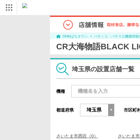
パチンコ・パチスロ機種情報
DMMぱちタウン
CR大海物語BLACK 
埼玉県の設置店舗一覧
機種
都道府県
市区町
さいたま市西区（0）
さいたま市