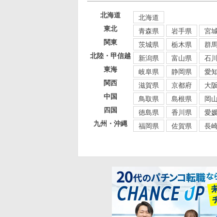
北海道
北海道
東北
青森県
岩手県
宮
関東
茨城県
栃木県
群
北陸・甲信越
新潟県
富山県
石
東海
岐阜県
静岡県
愛
関西
滋賀県
京都府
大
中国
鳥取県
島根県
岡
四国
徳島県
香川県
愛
九州・沖縄
福岡県
佐賀県
長