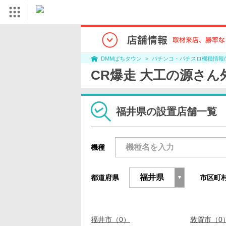
パチンコ・パチスロ機種情報
DMMぱちタウン
CR爆走 大工の源さ
福井県の設置店舗一覧
機種
都道府県
市区町
福井市（0）
敦賀市（0