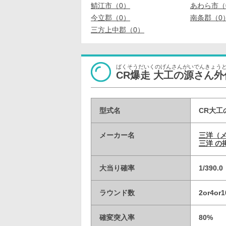
鯖江市（0）
あわら市（
今立郡（0）
南条郡（0
三方上中郡（0）
ばくそうだいくのげんさんがいでんきょう
CR爆走 大工の源さん外
型式名
CR大工
メーカー名
三洋（
三洋 の
大当り確率
1/390
ラウンド数
2or4or
確変突入率
80%