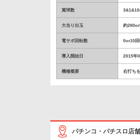
賞球数
3&1&10
大当り出玉
約280or
電サポ回転数
0or10
導入開始日
2015年
機種概要
右打ちを
パチンコ・パチスロ店