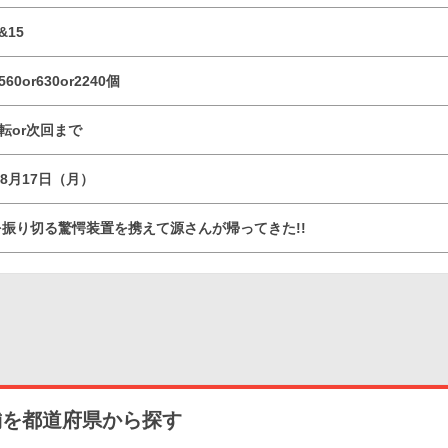
&15
560or630or2240個
回転or次回まで
08月17日（月）
振り切る驚愕装置を携えて源さんが帰ってきた!!
舗を都道府県から探す