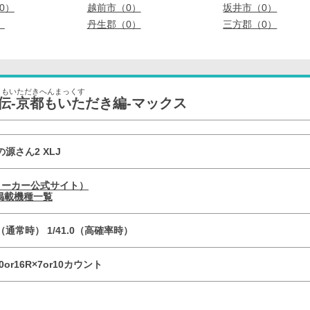
0）
越前市（0）
坂井市（0）
）
丹生郡（0）
三方郡（0）
ともいただきへんまっくす
伝-京都もいただき編-マックス
の源さん2 XLJ
メーカー公式サイト）
掲載機種一覧
.0（通常時） 1/41.0（高確率時）
10or16R×7or10カウント