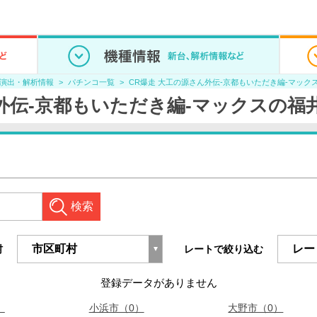
/演出・解析情報
パチンコ一覧
CR爆走 大工の源さん外伝-京都もいただき編-マック
ん外伝-京都もいただき編-マックスの福
検索
村
レートで絞り込む
登録データがありません
）
小浜市（0）
大野市（0）