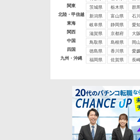
関東
茨城県
栃木県
群
北陸・甲信越
新潟県
富山県
石
東海
岐阜県
静岡県
愛
関西
滋賀県
京都府
大
中国
鳥取県
島根県
岡
四国
徳島県
香川県
愛
九州・沖縄
福岡県
佐賀県
長