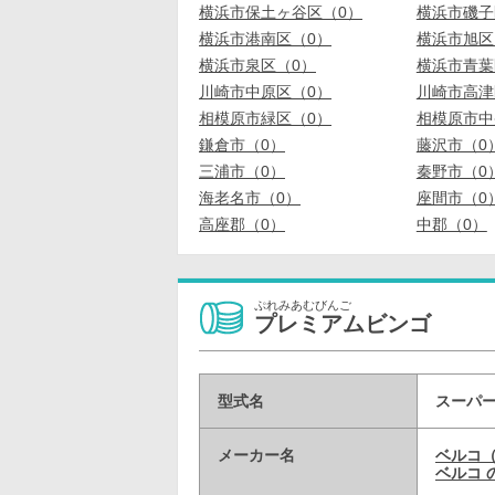
横浜市保土ヶ谷区（0）
横浜市磯子
横浜市港南区（0）
横浜市旭区
横浜市泉区（0）
横浜市青葉
川崎市中原区（0）
川崎市高津
相模原市緑区（0）
相模原市中
鎌倉市（0）
藤沢市（0
三浦市（0）
秦野市（0
海老名市（0）
座間市（0
高座郡（0）
中郡（0）
ぷれみあむびんご
プレミアムビンゴ
型式名
スーパー
メーカー名
ベルコ
ベルコ 