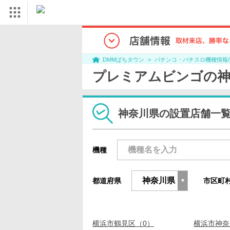
パチンコ・パチスロ機種情報
DMMぱちタウン
プレミアムビンゴの神
神奈川県の設置店舗一
機種
都道府県
市区町
横浜市鶴見区（0）
横浜市神奈