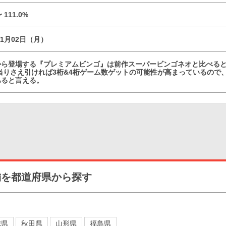
〜 111.0%
11月02日（月）
ら登場する『プレミアムビンゴ』は前作スーパービンゴネオと比べると「
初当りさえ引ければ3桁&4桁ゲーム数ゲットの可能性が高まっているので
あると言える。
舗を都道府県から探す
城県
秋田県
山形県
福島県