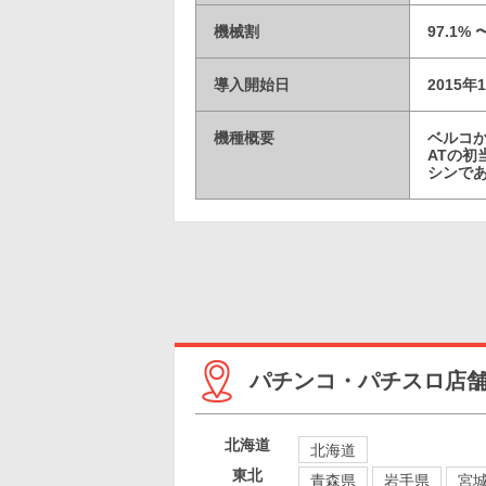
機械割
97.1% 
導入開始日
2015年
機種概要
ベルコか
ATの
シンで
パチンコ・パチスロ店
北海道
北海道
東北
青森県
岩手県
宮