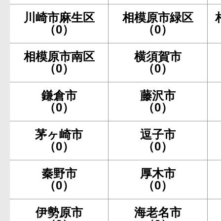
川崎市麻生区
相模原市緑区
（0）
（0）
相模原市南区
横須賀市
（0）
（0）
鎌倉市
藤沢市
（0）
（0）
茅ヶ崎市
逗子市
（0）
（0）
秦野市
厚木市
（0）
（0）
伊勢原市
海老名市