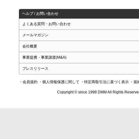
ヘルプ / お問い合わせ
よくある質問・お問い合わせ
メールマガジン
会社概要
事業提携・事業譲渡(M&A)
プレスリリース
・会員規約
・個人情報保護に関して
・特定商取引法に基づく表示
・規
Copyright © since 1998 DMM All Rights Reserve