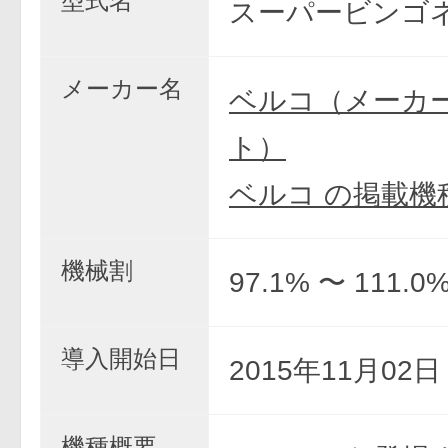
型式名
スーパービンゴネ
メーカー名
ベルコ（メーカ
ト）
ベルコ の掲載機
機械割
97.1% 〜 111.0
導入開始日
2015年11月02
機種概要