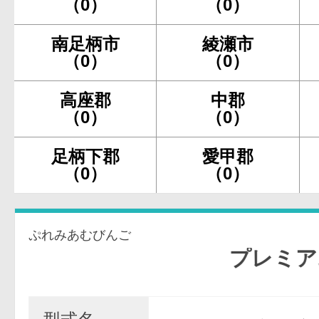
（0）
（0）
南足柄市
綾瀬市
（0）
（0）
高座郡
中郡
（0）
（0）
足柄下郡
愛甲郡
（0）
（0）
ぷれみあむびんご
プレミアムビ