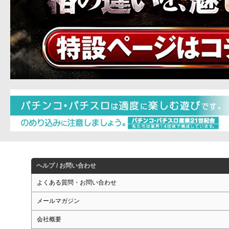
ヘルプ / お問い合わせ
よくある質問・お問い合わせ
メールマガジン
会社概要