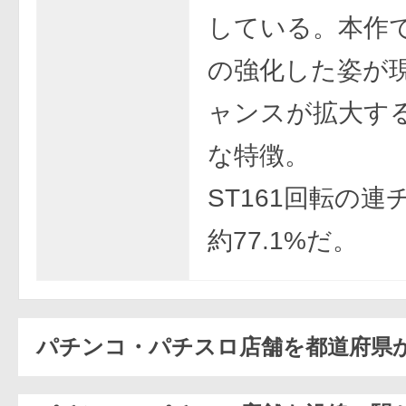
している。本作
の強化した姿が
ャンスが拡大す
な特徴。
ST161回転の
約77.1%だ。
パチンコ・パチスロ店舗を都道府県