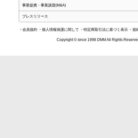
事業提携・事業譲渡(M&A)
プレスリリース
・会員規約
・個人情報保護に関して
・特定商取引法に基づく表示
・規
Copyright © since 1998 DMM All Rights Reserve