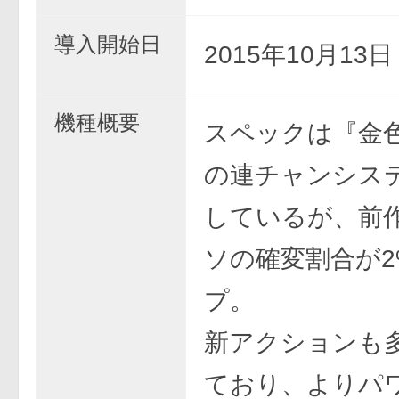
導入開始日
2015年10月13
機種概要
スペックは『金
の連チャンシス
しているが、前
ソの確変割合が2
プ。
新アクションも
ており、よりパ