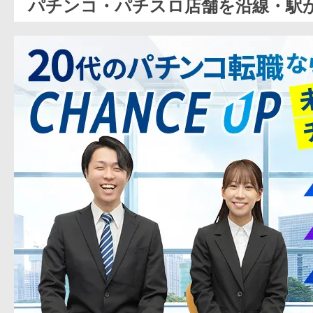
パチンコ・パチスロ店舗を沿線・駅