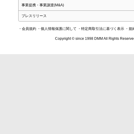
事業提携・事業譲渡(M&A)
プレスリリース
・会員規約
・個人情報保護に関して
・特定商取引法に基づく表示
・規
Copyright © since 1998 DMM All Rights Reserve