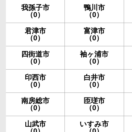
我孫子市
鴨川市
（0）
（0）
君津市
富津市
（0）
（0）
四街道市
袖ヶ浦市
（0）
（0）
印西市
白井市
（0）
（0）
南房総市
匝瑳市
（0）
（0）
山武市
いすみ市
（0）
（0）