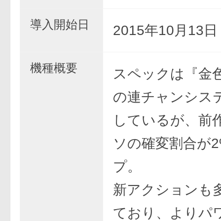
導入開始日
2015年10月13
機種概要
スペックは『金
の連チャンシス
しているが、前
ソの確変割合が2
プ。
新アクションも
ており、よりパ