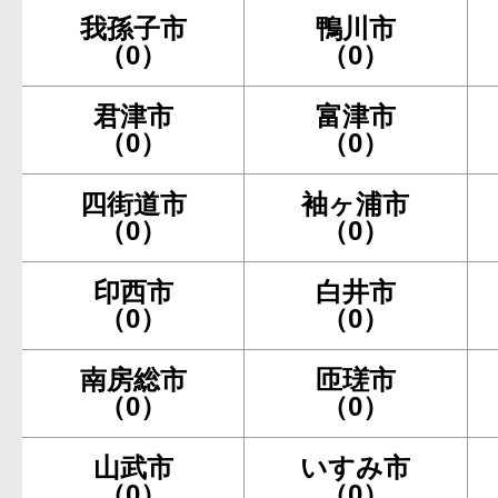
我孫子市
鴨川市
（0）
（0）
君津市
富津市
（0）
（0）
四街道市
袖ヶ浦市
（0）
（0）
印西市
白井市
（0）
（0）
南房総市
匝瑳市
（0）
（0）
山武市
いすみ市
（0）
（0）