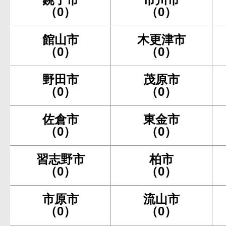
（0）
（0）
館山市
木更津市
（0）
（0）
野田市
茂原市
（0）
（0）
佐倉市
東金市
（0）
（0）
習志野市
柏市
（0）
（0）
市原市
流山市
（0）
（0）