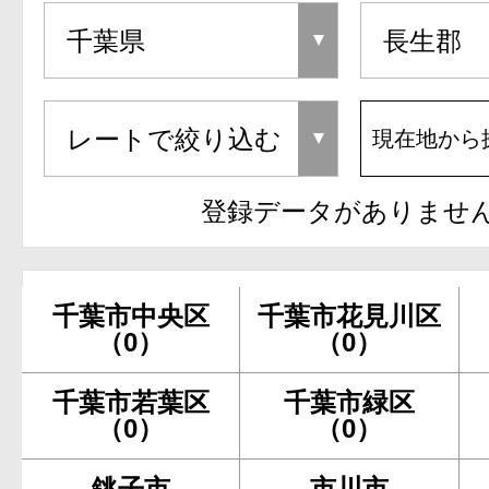
現在地から
登録データがありませ
千葉市中央区
千葉市花見川区
（0）
（0）
千葉市若葉区
千葉市緑区
（0）
（0）
銚子市
市川市