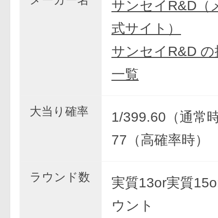
サンセイR&D（
式サイト）
サンセイR&D 
一覧
大当り確率
1/399.60（通常時
77（高確率時）
ラウンド数
実質13or実質15o
ウント