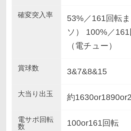
確変突入率
53%／161回転
ソ） 100%／16
（電チュー）
賞球数
3&7&8&15
大当り出玉
約1630or1890or
電サポ回転
100or161回転
数