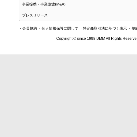
事業提携・事業譲渡(M&A)
プレスリリース
・会員規約
・個人情報保護に関して
・特定商取引法に基づく表示
・規
Copyright © since 1998 DMM All Rights Reserve