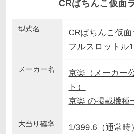
CRぱちんこ仮面ライダー
型式名
CRぱちんこ仮面
フルスロットル1
メーカー名
京楽（メーカー
ト）
京楽 の掲載機種
大当り確率
1/399.6（通常時）