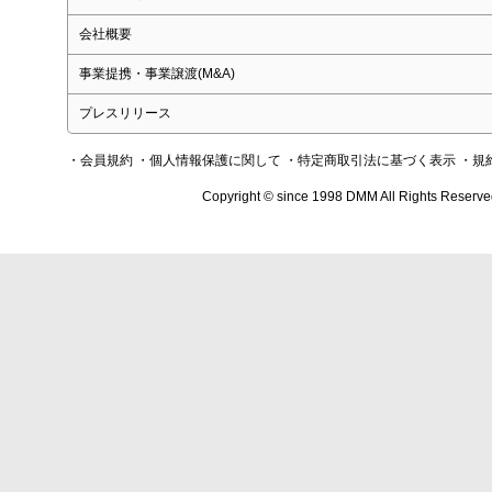
会社概要
事業提携・事業譲渡(M&A)
プレスリリース
・会員規約
・個人情報保護に関して
・特定商取引法に基づく表示
・規
Copyright © since 1998 DMM All Rights Reserve