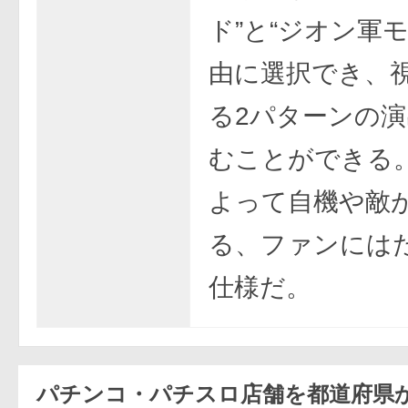
ド”と“ジオン軍
由に選択でき、
る2パターンの
むことができる
よって自機や敵
る、ファンには
仕様だ。
パチンコ・パチスロ店舗を都道府県