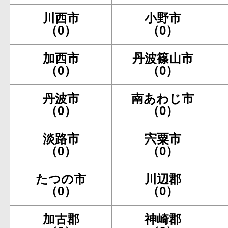
川西市
小野市
（0）
（0）
加西市
丹波篠山市
（0）
（0）
丹波市
南あわじ市
（0）
（0）
淡路市
宍粟市
（0）
（0）
たつの市
川辺郡
（0）
（0）
加古郡
神崎郡