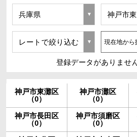
現在地から
登録データがありませ
神戸市東灘区
神戸市灘区
（0）
（0）
神戸市長田区
神戸市須磨区
（0）
（0）