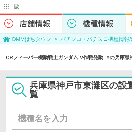
DMMぱちタウン
パチンコ・パチスロ機種情報
CRフィーバー機動戦士ガンダム-V作戦発動- Yの兵庫
兵庫県神戸市東灘区の設
覧