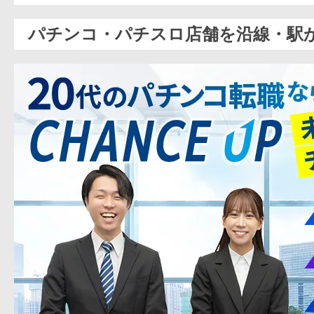
パチンコ・パチスロ店舗を沿線・駅