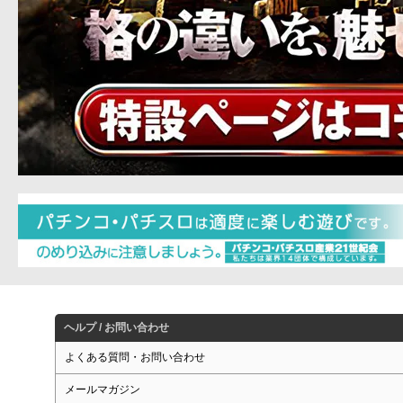
ヘルプ / お問い合わせ
よくある質問・お問い合わせ
メールマガジン