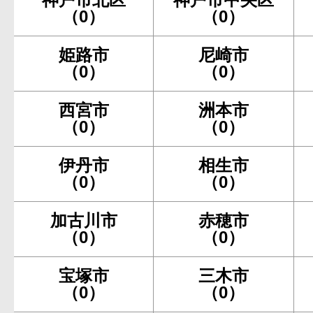
（0）
（0）
姫路市
尼崎市
（0）
（0）
西宮市
洲本市
（0）
（0）
伊丹市
相生市
（0）
（0）
加古川市
赤穂市
（0）
（0）
宝塚市
三木市
（0）
（0）