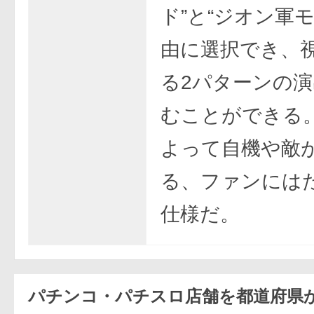
ド”と“ジオン軍
由に選択でき、
る2パターンの
むことができる
よって自機や敵
る、ファンには
仕様だ。
パチンコ・パチスロ店舗を都道府県