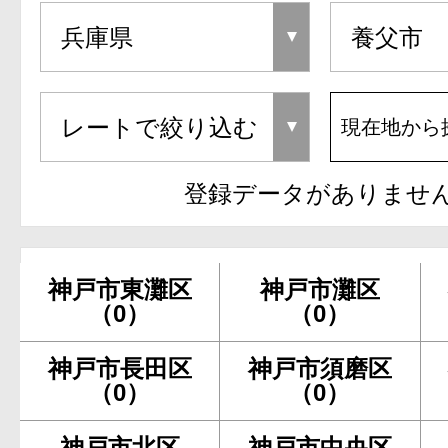
現在地から
登録データがありませ
神戸市東灘区
神戸市灘区
（0）
（0）
神戸市長田区
神戸市須磨区
（0）
（0）
神戸市北区
神戸市中央区