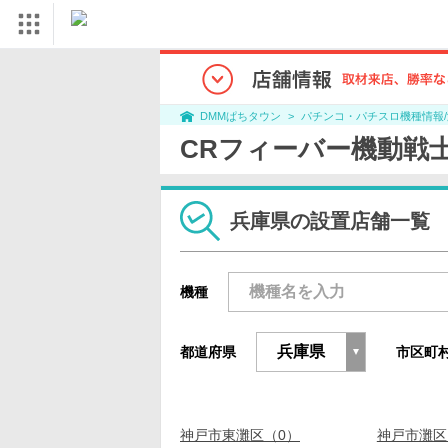
パチンコ・パチスロ機種情報
DMMぱちタウン
CRフィーバー機動戦士
兵庫県の設置店舗一覧
機種
都道府県
市区町
神戸市東灘区（0）
神戸市灘区