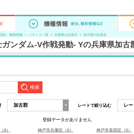
/演出・解析情報
パチンコ一覧
兵庫県の設置店
加古郡の設置店
ガンダム-V作戦発動- Yの兵庫県加
検索
村
レートで絞り込む
登録データがありません
（0）
神戸市兵庫区（0）
神戸市長田区（0）