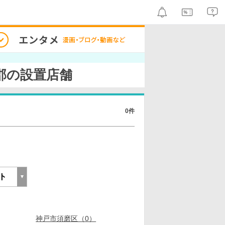
古郡の設置店舗
0件
神戸市須磨区（0）