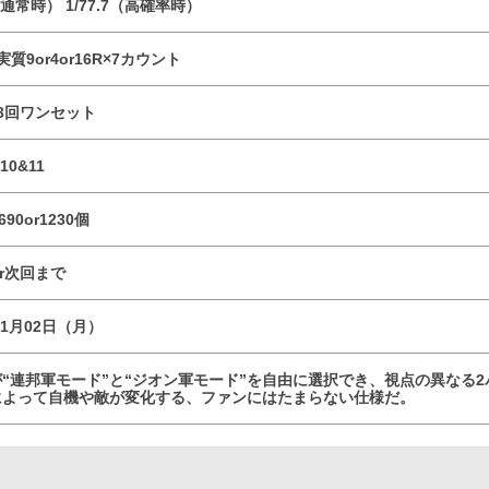
0（通常時） 1/77.7（高確率時）
実質9or4or16R×7カウント
／3回ワンセット
10&11
690or1230個
or次回まで
11月02日（月）
“連邦軍モード”と“ジオン軍モード”を自由に選択でき、視点の異なる
によって自機や敵が変化する、ファンにはたまらない仕様だ。