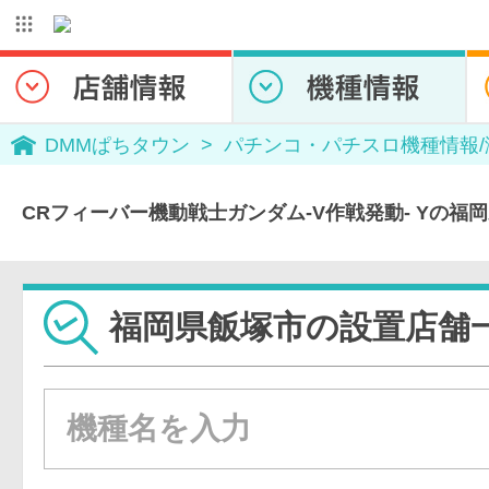
DMMぱちタウン
パチンコ・パチスロ機種情報
CRフィーバー機動戦士ガンダム-V作戦発動- Yの福
福岡県飯塚市の設置店舗