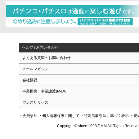
ヘルプ / お問い合わせ
よくある質問・お問い合わせ
メールマガジン
会社概要
事業提携・事業譲渡(M&A)
プレスリリース
・会員規約
・個人情報保護に関して
・特定商取引法に基づく表示
・規
Copyright © since 1998 DMM All Rights Reserve