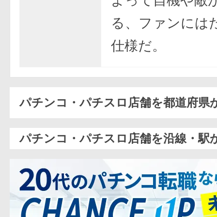
よって自機や敵
る、ファンには
仕様だ。
パチンコ・パチスロ店舗を都道府県
パチンコ・パチスロ店舗を沿線・駅