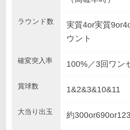
ラウンド数
実質4or実質9or4
ウント
確変突入率
100%／3回ワン
賞球数
1&2&3&10&11
大当り出玉
約300or690or12