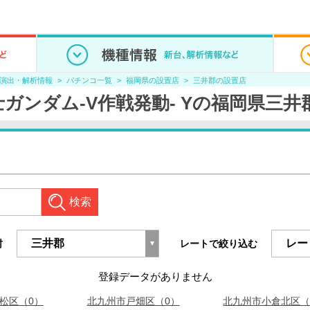
/演出・解析情報
パチンコ一覧
福岡県の設置店
三井郡の設置店
ガンダム-V作戦発動- Yの福岡県三
検索
村
レートで絞り込む
登録データがありません
松区（0）
北九州市戸畑区（0）
北九州市小倉北区（