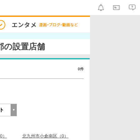
井郡の設置店舗
0件
0）
北九州市小倉南区（0）