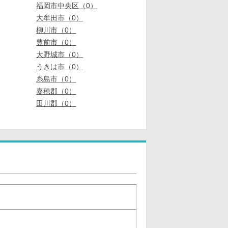
福岡市中央区（0）
大牟田市（0）
柳川市（0）
豊前市（0）
大野城市（0）
うきは市（0）
糸島市（0）
嘉穂郡（0）
田川郡（0）