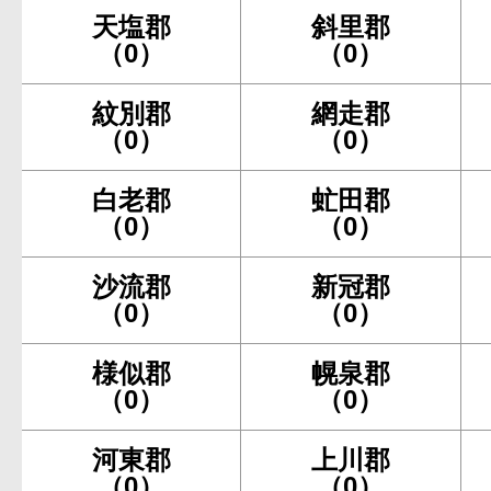
天塩郡
斜里郡
（0）
（0）
紋別郡
網走郡
（0）
（0）
白老郡
虻田郡
（0）
（0）
沙流郡
新冠郡
（0）
（0）
様似郡
幌泉郡
（0）
（0）
河東郡
上川郡
（0）
（0）