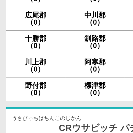
広尾郡
中川郡
（0）
（0）
十勝郡
釧路郡
（0）
（0）
川上郡
阿寒郡
（0）
（0）
野付郡
標津郡
（0）
（0）
うさびっちぱちんこのじかん
CRウサビッチ パチンコの時