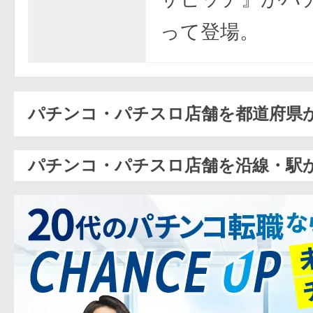
って登場。
パチンコ・パチスロ店舗を都道府県
パチンコ・パチスロ店舗を沿線・駅