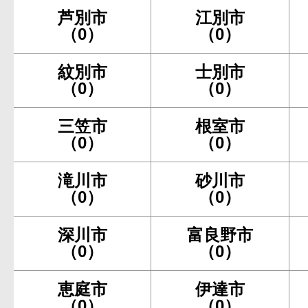
芦別市
江別市
（0）
（0）
紋別市
士別市
（0）
（0）
三笠市
根室市
（0）
（0）
滝川市
砂川市
（0）
（0）
深川市
富良野市
（0）
（0）
恵庭市
伊達市
（0）
（0）