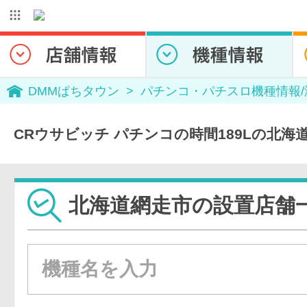
DMMぱちタウン
パチンコ・パチスロ機種情報
CRウサビッチ パチンコの時間189Lの北海
北海道網走市の設置店舗