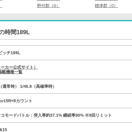
）
野付郡（0）
標津郡（0）
の時間189L
ビッチ189L
メーカー公式サイト）
掲載機種一覧
.4（通常時） 1/46.8（高確率時）
r5or15R×8カウント
コモードバトル：突入率約37.1% 継続率90% ※9回リミット
&15