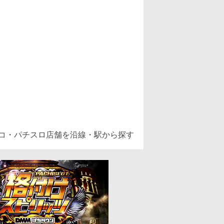
ンコ・パチスロ店舗を沿線・駅から探す