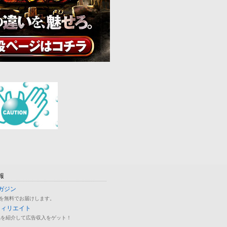
報
ガジン
を無料でお届けします。
フィリエイト
品を紹介して広告収入をゲット！