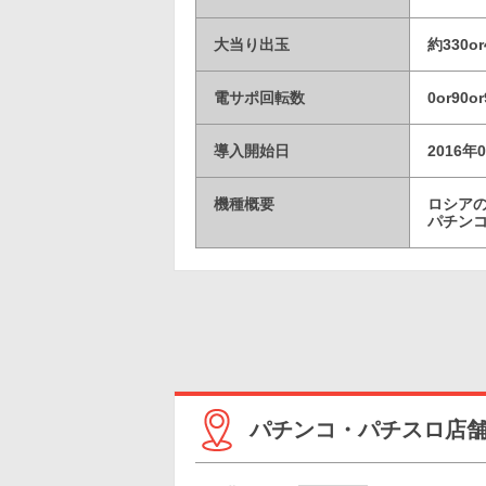
大当り出玉
約330or
電サポ回転数
0or90
導入開始日
2016年
機種概要
ロシア
パチン
パチンコ・パチスロ店