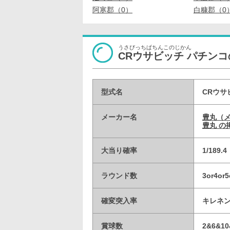
阿寒郡（0）
白糠郡（0
うさびっちぱちんこのじかん
CRウサビッチ パチンコ
型式名
CRウサ
メーカー名
豊丸（
豊丸 の
大当り確率
1/189
ラウンド数
3or4o
確変突入率
キレネン
賞球数
2&6&10