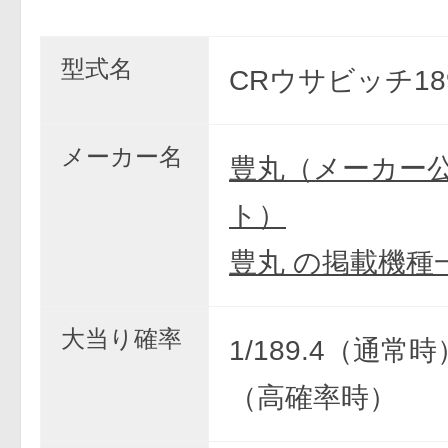
型式名
CRウサビッチ18
メーカー名
豊丸（メーカー
ト）
豊丸 の掲載機種
大当り確率
1/189.4（通常時）
（高確率時）