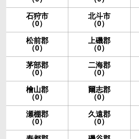
石狩市
北斗市
（0）
（0）
松前郡
上磯郡
（0）
（0）
茅部郡
二海郡
（0）
（0）
檜山郡
爾志郡
（0）
（0）
瀬棚郡
久遠郡
（0）
（0）
寿都郡
磯谷郡