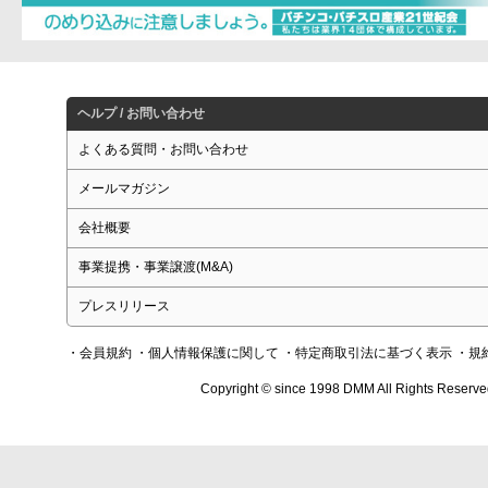
ヘルプ / お問い合わせ
よくある質問・お問い合わせ
メールマガジン
会社概要
事業提携・事業譲渡(M&A)
プレスリリース
・会員規約
・個人情報保護に関して
・特定商取引法に基づく表示
・規
Copyright © since 1998 DMM All Rights Reserve