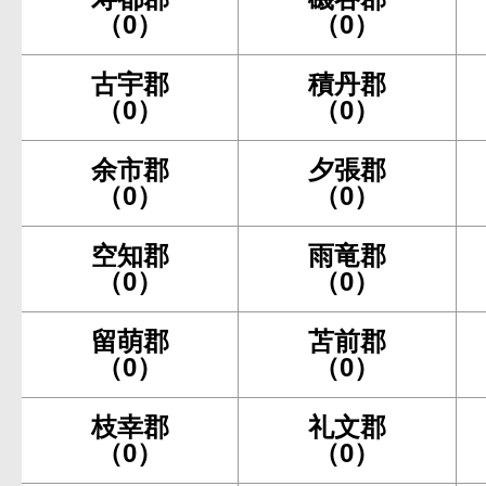
（0）
（0）
古宇郡
積丹郡
（0）
（0）
余市郡
夕張郡
（0）
（0）
空知郡
雨竜郡
（0）
（0）
留萌郡
苫前郡
（0）
（0）
枝幸郡
礼文郡
（0）
（0）