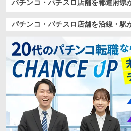
パチンコ・パチスロ店舗を都道府県
パチンコ・パチスロ店舗を沿線・駅