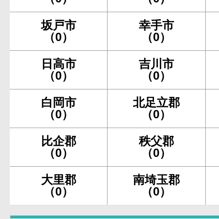
坂戸市
幸手市
（0）
（0）
日高市
吉川市
（0）
（0）
白岡市
北足立郡
（0）
（0）
比企郡
秩父郡
（0）
（0）
大里郡
南埼玉郡
（0）
（0）