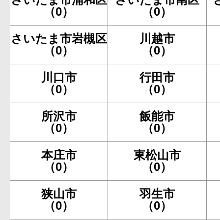
（0）
（0）
さいたま市岩槻区
川越市
（0）
（0）
川口市
行田市
（0）
（0）
所沢市
飯能市
（0）
（0）
本庄市
東松山市
（0）
（0）
狭山市
羽生市
（0）
（0）