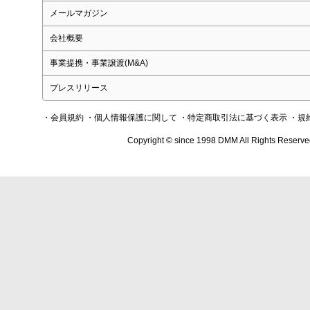
メールマガジン
会社概要
事業提携・事業譲渡(M&A)
プレスリリース
・会員規約
・個人情報保護に関して
・特定商取引法に基づく表示
・規
Copyright © since 1998 DMM All Rights Reserve