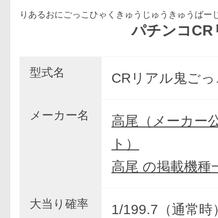
りあるおにごっこひゃくきゅうじゅうきゅうばー
パチンコCRリアル鬼ご
型式名
CRリアル鬼ごっ
メーカー名
高尾（メーカー
ト）
高尾 の掲載機種
大当り確率
1/199.7（通常時）