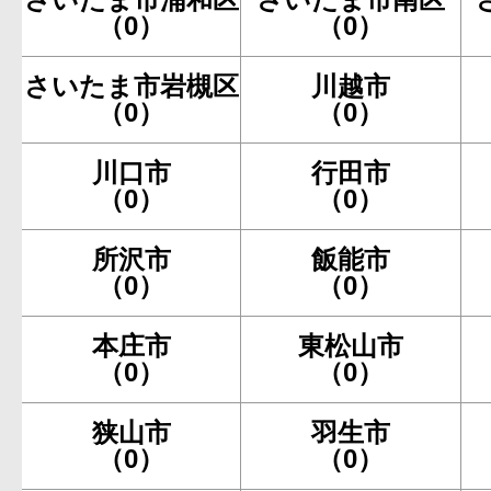
（0）
（0）
さいたま市岩槻区
川越市
（0）
（0）
川口市
行田市
（0）
（0）
所沢市
飯能市
（0）
（0）
本庄市
東松山市
（0）
（0）
狭山市
羽生市
（0）
（0）