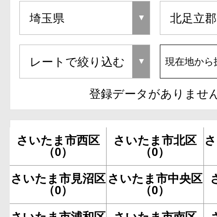
現在地から
登録データがありませ
さいたま市西区
さいたま市北区
さ
（0）
（0）
さいたま市見沼区
さいたま市中央区
（0）
（0）
さいたま市浦和区
さいたま市南区