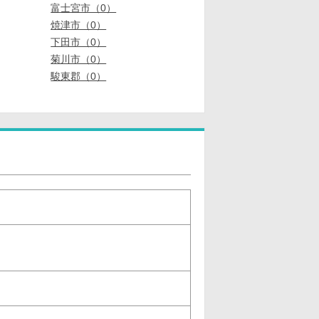
富士宮市（0）
焼津市（0）
下田市（0）
菊川市（0）
駿東郡（0）