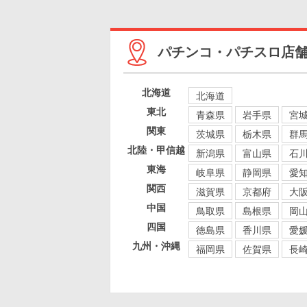
パチンコ・パチスロ店
北海道
北海道
東北
青森県
岩手県
宮
関東
茨城県
栃木県
群
北陸・甲信越
新潟県
富山県
石
東海
岐阜県
静岡県
愛
関西
滋賀県
京都府
大
中国
鳥取県
島根県
岡
四国
徳島県
香川県
愛
九州・沖縄
福岡県
佐賀県
長