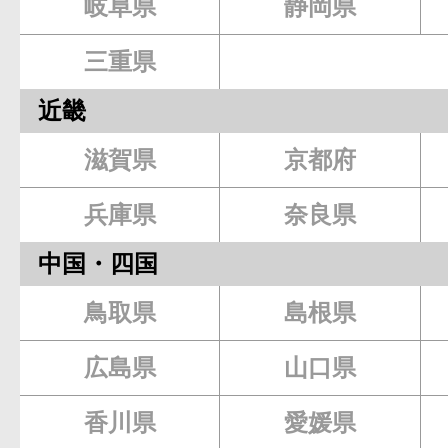
岐阜県
静岡県
三重県
近畿
滋賀県
京都府
兵庫県
奈良県
中国・四国
鳥取県
島根県
広島県
山口県
香川県
愛媛県