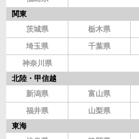
関東
茨城県
栃木県
埼玉県
千葉県
神奈川県
北陸・甲信越
新潟県
富山県
福井県
山梨県
東海