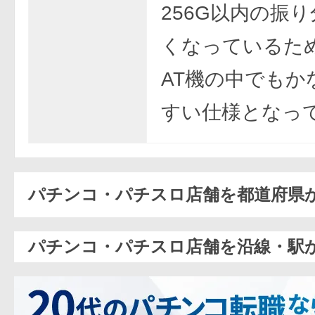
256G以内の振
くなっているた
AT機の中でもか
すい仕様となっ
パチンコ・パチスロ店舗を都道府県
パチンコ・パチスロ店舗を沿線・駅