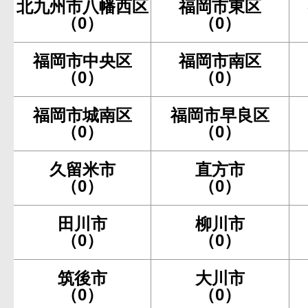
北九州市八幡西区
福岡市東区
（0）
（0）
福岡市中央区
福岡市南区
（0）
（0）
福岡市城南区
福岡市早良区
（0）
（0）
久留米市
直方市
（0）
（0）
田川市
柳川市
（0）
（0）
筑後市
大川市
（0）
（0）