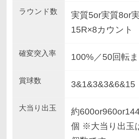
ラウンド数
実質5or実質8or実
15R×8カウント
確変突入率
100%／50回転
賞球数
3&1&3&3&6&15
大当り出玉
約600or960or144
個 ※大当り出玉