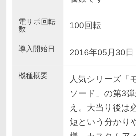
電サポ回転
100回転
数
導入開始日
2016年05月30
機種概要
人気シリーズ「
ソード」の第3
え。大当り後は必
短という分かり