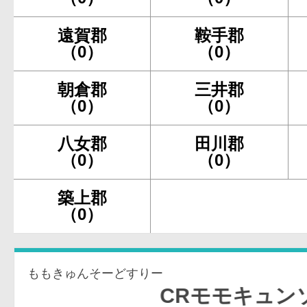
遠賀郡
鞍手郡
（0）
（0）
朝倉郡
三井郡
（0）
（0）
八女郡
田川郡
（0）
（0）
築上郡
（0）
ももきゅんそーどすりー
CRモモキュンソード3 