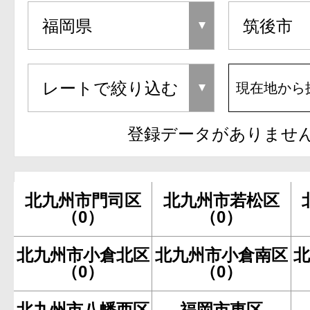
現在地から
登録データがありませ
北九州市門司区
北九州市若松区
（0）
（0）
北九州市小倉北区
北九州市小倉南区
（0）
（0）
北九州市八幡西区
福岡市東区