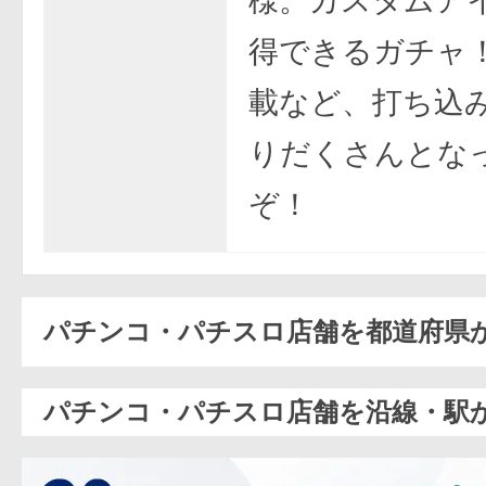
様。カスタムア
得できるガチャ
載など、打ち込
りだくさんとな
ぞ！
パチンコ・パチスロ店舗を都道府県
パチンコ・パチスロ店舗を沿線・駅