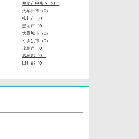
福岡市中央区（0）
大牟田市（0）
柳川市（0）
豊前市（0）
大野城市（0）
うきは市（0）
糸島市（0）
嘉穂郡（0）
田川郡（0）