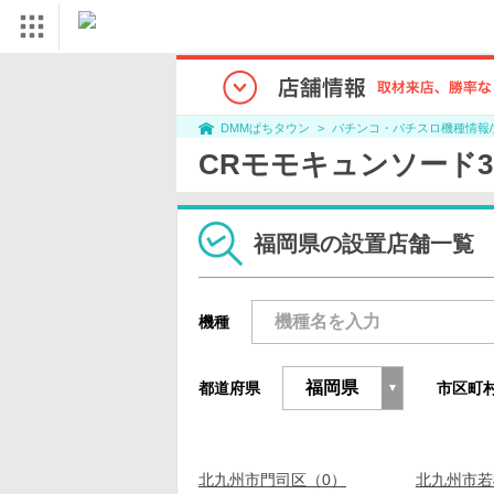
パチンコ・パチスロ機種情報
DMMぱちタウン
CRモモキュンソード3
福岡県の設置店舗一覧
機種
都道府県
市区町
北九州市門司区（0）
北九州市若