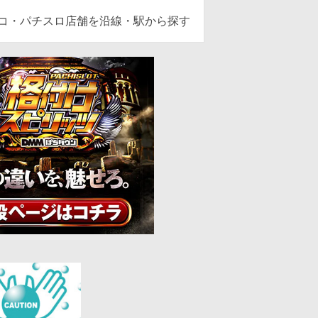
ンコ・パチスロ店舗を沿線・駅から探す