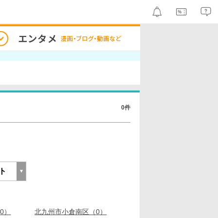
0件
0）
北九州市小倉南区（0）