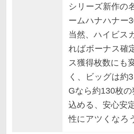
シリーズ新作の
ームハナハナー3
当然、ハイビス
ればボーナス確
ス獲得枚数にも
く、ビッグは約3
Gなら約130枚
込める、安心安
性にアツくなろ