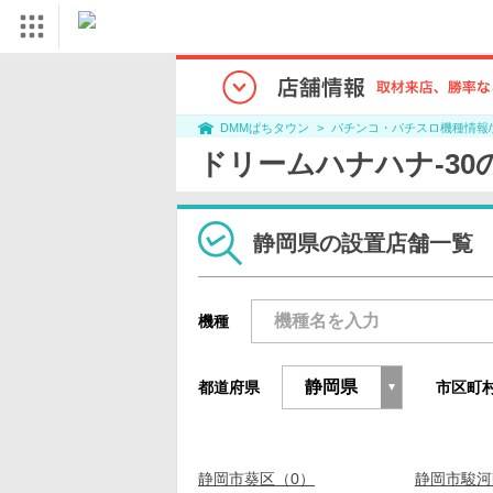
パチンコ・パチスロ機種情報
DMMぱちタウン
ドリームハナハナ-3
静岡県の設置店舗一覧
機種
都道府県
市区町
静岡市葵区（0）
静岡市駿河