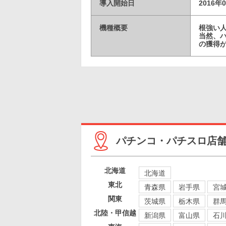
導入開始日
2016年
機種概要
根強い
当然、ハ
の獲得
パチンコ・パチスロ店
北海道
北海道
東北
青森県
岩手県
宮
関東
茨城県
栃木県
群
北陸・甲信越
新潟県
富山県
石