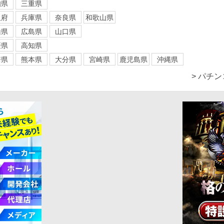
知県
三重県
阪府
兵庫県
奈良県
和歌山県
山県
広島県
山口県
媛県
高知県
崎県
熊本県
大分県
宮崎県
鹿児島県
沖縄県
> パチ