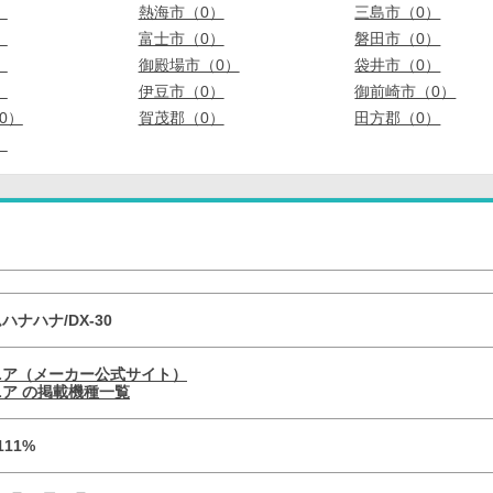
）
熱海市（0）
三島市（0）
）
富士市（0）
磐田市（0）
）
御殿場市（0）
袋井市（0）
）
伊豆市（0）
御前崎市（0）
0）
賀茂郡（0）
田方郡（0）
）
ハナハナ/DX-30
ニア（メーカー公式サイト）
ア の掲載機種一覧
111%