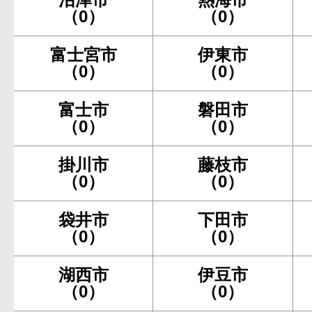
（0）
（0）
富士宮市
伊東市
（0）
（0）
富士市
磐田市
（0）
（0）
掛川市
藤枝市
（0）
（0）
袋井市
下田市
（0）
（0）
湖西市
伊豆市
（0）
（0）