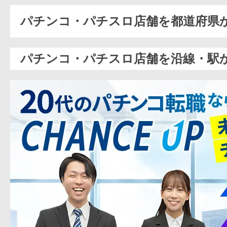
パチンコ・パチスロ店舗を都道府県
パチンコ・パチスロ店舗を沿線・駅