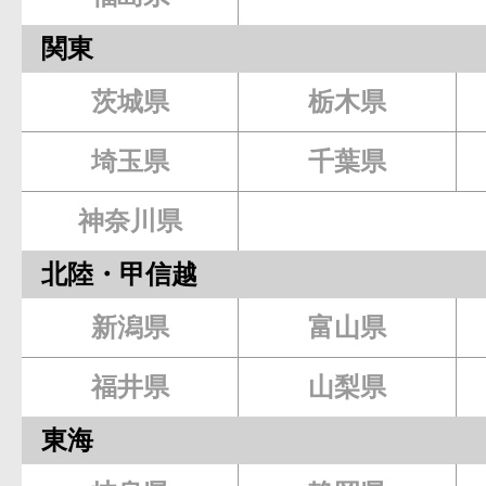
関東
茨城県
栃木県
埼玉県
千葉県
神奈川県
北陸・甲信越
新潟県
富山県
福井県
山梨県
東海