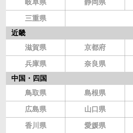
岐阜県
静岡県
三重県
近畿
滋賀県
京都府
兵庫県
奈良県
中国・四国
鳥取県
島根県
広島県
山口県
香川県
愛媛県