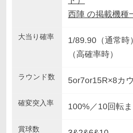
ト）
西陣 の掲載機種
大当り確率
1/89.90（通常時）
（高確率時）
ラウンド数
5or7or15R×8
確変突入率
100%／10回転
賞球数
3&2&6&10