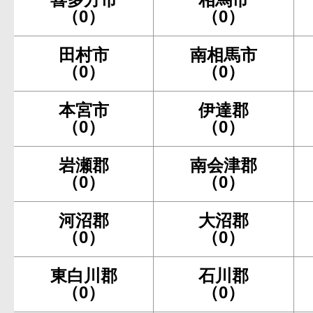
（0）
（0）
田村市
南相馬市
（0）
（0）
本宮市
伊達郡
（0）
（0）
岩瀬郡
南会津郡
（0）
（0）
河沼郡
大沼郡
（0）
（0）
東白川郡
石川郡
（0）
（0）