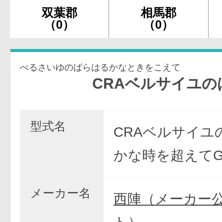
双葉郡
相馬郡
（0）
（0）
べるさいゆのばらはるかなときをこえて
CRAベルサイユのばら 遙
型式名
CRAベルサイユ
かな時を超えてG
メーカー名
西陣（メーカー