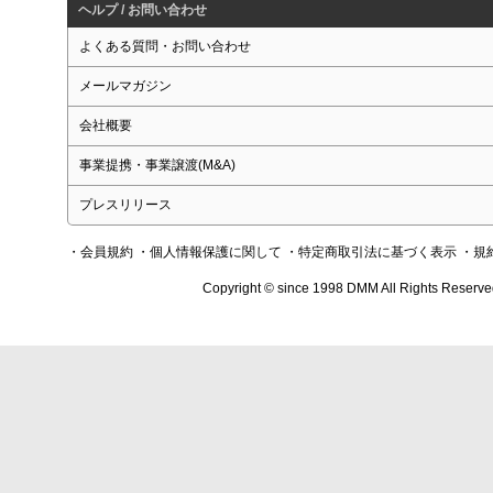
ヘルプ / お問い合わせ
よくある質問・お問い合わせ
メールマガジン
会社概要
事業提携・事業譲渡(M&A)
プレスリリース
・会員規約
・個人情報保護に関して
・特定商取引法に基づく表示
・規
Copyright © since 1998 DMM All Rights Reserve