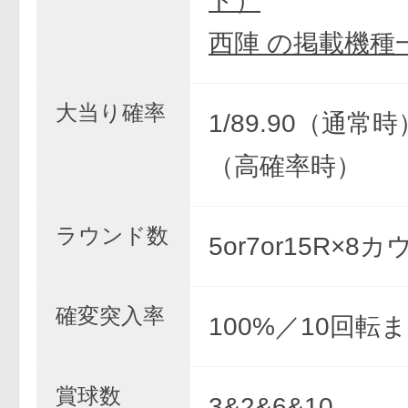
ト）
西陣 の掲載機種
大当り確率
1/89.90（通常時）
（高確率時）
ラウンド数
5or7or15R×8
確変突入率
100%／10回転
賞球数
3&2&6&10