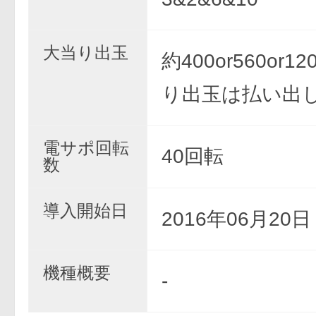
大当り出玉
約400or560or
り出玉は払い出
電サポ回転
40回転
数
導入開始日
2016年06月20
機種概要
-