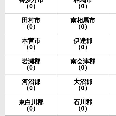
（0）
（0）
田村市
南相馬市
（0）
（0）
本宮市
伊達郡
（0）
（0）
岩瀬郡
南会津郡
（0）
（0）
河沼郡
大沼郡
（0）
（0）
東白川郡
石川郡
（0）
（0）